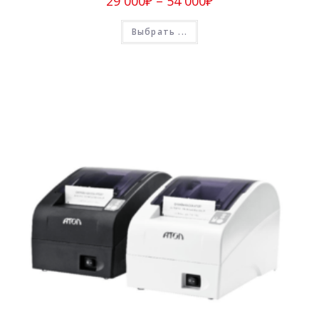
29 000
₽
–
54 000
₽
Выбрать ...